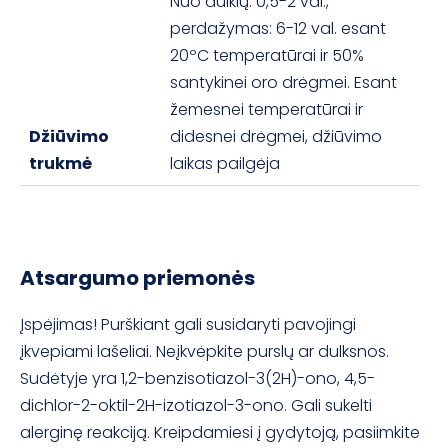
Nuo dulkių: 0,5-2 val.,
perdažymas: 6-12 val. esant
20ºC temperatūrai ir 50%
santykinei oro drėgmei. Esant
žemesnei temperatūrai ir
Džiūvimo
didesnei drėgmei, džiūvimo
trukmė
laikas pailgėja
Atsargumo priemonės
Įspėjimas! Purškiant gali susidaryti pavojingi
įkvepiami lašeliai. Neįkvėpkite purslų ar dulksnos.
Sudėtyje yra 1,2-benzisotiazol-3(2H)-ono, 4,5-
dichlor-2-oktil-2H-izotiazol-3-ono. Gali sukelti
alerginę reakciją. Kreipdamiesi į gydytoją, pasiimkite