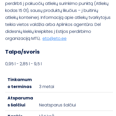
perdirbti į pakuočių atliekų surinkimo punktą (Atliekų
kodas 15 01), sausų produktų likučius – į buitinių
atliekų konteinerį. Informaciją apie atliekų tvarkytojus
teikia vietos valdžia arba Aplinkos agentūra. Dėl
didesnių kiekių kreipkitės į Estijos perdirbimo
organizaciją MTÜ,
eto@eto.ee
Talpa/svoris
0,95 l - 2,85 l - 9,5 l
Tinkamum
o terminas
3 metai
Atsparuma
s šalčiui
Neatsparus šalčiui