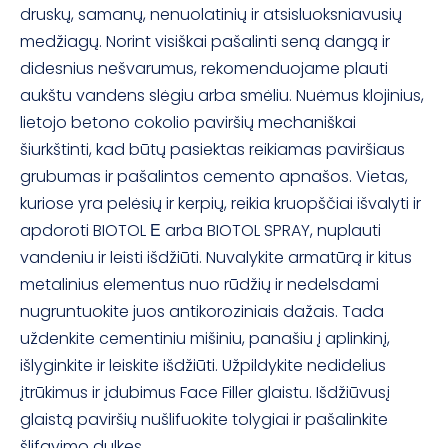
druskų, samanų, nenuolatinių ir atsisluoksniavusių
medžiagų. Norint visiškai pašalinti seną dangą ir
didesnius nešvarumus, rekomenduojame plauti
aukštu vandens slėgiu arba smėliu. Nuėmus klojinius,
lietojo betono cokolio paviršių mechaniškai
šiurkštinti, kad būtų pasiektas reikiamas paviršiaus
grubumas ir pašalintos cemento apnašos. Vietas,
kuriose yra pelėsių ir kerpių, reikia kruopščiai išvalyti ir
apdoroti BIOTOL Е arba BIOTOL SPRAY, nuplauti
vandeniu ir leisti išdžiūti. Nuvalykite armatūrą ir kitus
metalinius elementus nuo rūdžių ir nedelsdami
nugruntuokite juos antikoroziniais dažais. Tada
uždenkite cementiniu mišiniu, panašiu į aplinkinį,
išlyginkite ir leiskite išdžiūti. Užpildykite nedidelius
įtrūkimus ir įdubimus Face Filler glaistu. Išdžiūvusį
glaistą paviršių nušlifuokite tolygiai ir pašalinkite
šlifavimo dulkes.