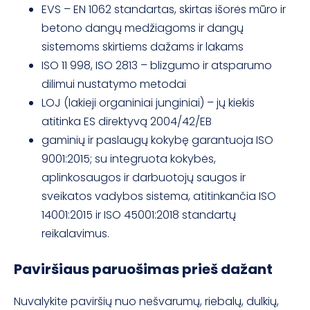
EVS – EN 1062 standartas, skirtas išorės mūro ir
betono dangų medžiagoms ir dangų
sistemoms skirtiems dažams ir lakams
ISO 11 998, ISO 2813 – blizgumo ir atsparumo
dilimui nustatymo metodai
LOJ (lakieji organiniai junginiai) – jų kiekis
atitinka ES direktyvą 2004/42/EB
gaminių ir paslaugų kokybę garantuoja ISO
9001:2015; su integruota kokybės,
aplinkosaugos ir darbuotojų saugos ir
sveikatos vadybos sistema, atitinkančia ISO
14001:2015 ir ISO 45001:2018 standartų
reikalavimus.
Paviršiaus paruošimas prieš dažant
Nuvalykite paviršių nuo nešvarumų, riebalų, dulkių,