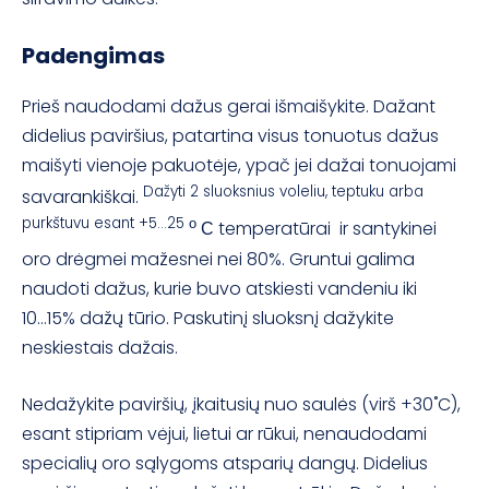
Padengimas
Prieš naudodami dažus gerai išmaišykite. Dažant
didelius paviršius, patartina visus tonuotus dažus
maišyti vienoje pakuotėje, ypač jei dažai tonuojami
Dažyti 2 sluoksnius voleliu, teptuku arba
savarankiškai.
purkštuvu esant +5...25 о
С temperatūrai ir santykinei
oro drėgmei mažesnei nei 80%. Gruntui galima
naudoti dažus, kurie buvo atskiesti vandeniu iki
10...15% dažų tūrio. Paskutinį sluoksnį dažykite
neskiestais dažais.
Nedažykite paviršių, įkaitusių nuo saulės (virš +30˚C),
esant stipriam vėjui, lietui ar rūkui, nenaudodami
specialių oro sąlygoms atsparių dangų. Didelius