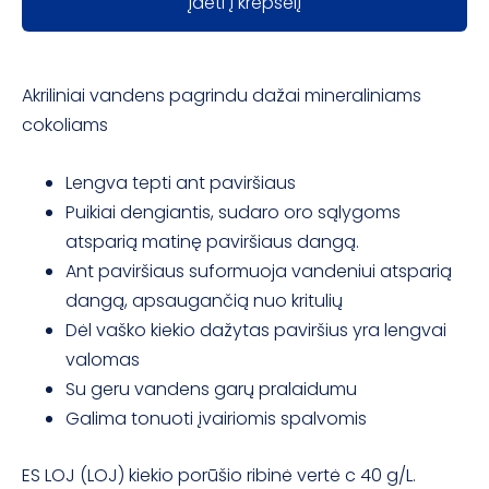
Įdėti į krepšelį
Akriliniai vandens pagrindu dažai mineraliniams
cokoliams
Lengva tepti ant paviršiaus
Puikiai dengiantis, sudaro oro sąlygoms
atsparią matinę paviršiaus dangą.
Ant paviršiaus suformuoja vandeniui atsparią
dangą, apsaugančią nuo kritulių
Dėl vaško kiekio dažytas paviršius yra lengvai
valomas
Su geru vandens garų pralaidumu
Galima tonuoti įvairiomis spalvomis
ES LOJ (LOJ) kiekio porūšio ribinė vertė c 40 g/L.