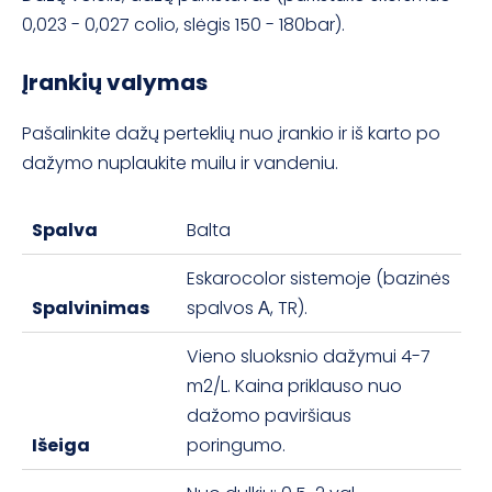
0,023 - 0,027 colio, slėgis 150 - 180bar).
Įrankių valymas
Pašalinkite dažų perteklių nuo įrankio ir iš karto po
dažymo nuplaukite muilu ir vandeniu.
Spalva
Balta
Eskarocolor sistemoje (bazinės
Spalvinimas
spalvos А, TR).
Vieno sluoksnio dažymui 4-7
m2/L. Kaina priklauso nuo
dažomo paviršiaus
Išeiga
poringumo.