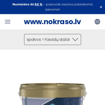
Nuolaidos iki
50 %
- pasiruošk sezonui palankiomis
×
kainomis!
www.nokraso.lv
spalvos > Fasadų dažai