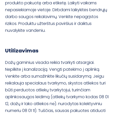
produkto pakuotę arba etiketę. Laikyti vaikams
nepasiekiamoje vietoje. Dirbdami laikykitės bendrųjų
darbo saugos reikalavimų. Venkite nepagrįstos
rizikos. Produktu užterštus paviršius ir daiktus
nuvalykite vandeniu.
Utilizavimas
Dažų gaminius visada reikia tvarkyti atsargiai.
Nepilkite į kanalizaciją. Vengti patekimo į aplinką.
Venkite arba sumažinkite likučių susidarymą. Jeigu
reikalauja specialaus tvarkymo, skystos atliekos turi
būti perduotos atliekų tvarkytojui, turinčiam
aplinkosaugos leidimą (atliekų tvarkymo kodas 08 01
12, dažų ir lako atliekos ne). nurodytas kolektyviniu
numeriu 08 01 11). Tuščias, sausas pakuotes atiduoti