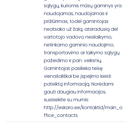
sąlygų, kuriomis mūsų gaminys yra
naudojamas, naudojamas ir
prižiūrimas, todėl gamintojas
neatsako už žalą, atsiradusią dėl
vartotojo vadovo nesilaikymo,
netinkamo gaminio naudojimo,
transportavimo ar laikymo sąlygų
pažeidimo ir pan. veiksnių.
Gamintojas pasilieka teisę
vienašališkai be įspėjimo keisti
pateiktą informaciją. Norėdami
gauti daugiau informacijos,
susisiekite su mumis:
http://eskaro.ee/kontaktid/main_o
ffice_contacts