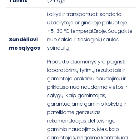
Tankis
1,24 kg/l
Laikyti ir transportuoti sandariai
uždarytoje originalioje pakuotėje
+5...30 °C temperatūroje. Saugokite
Sandėliavi
nuo šalčio ir tiesioginių saulės
mo sąlygos
spindulių.
Produkto duomenys yra pagrįsti
laboratorinių tyrimų rezultatais ir
gamintojo praktiniu naudojimu ir
priklauso nuo naudojimo vietos ir
sąlygų. Kaip gamintojas,
garantuojame gaminio kokybę ir
pateikiame geriausias
rekomendacijas dėl teisingo
gaminio naudojimo. Mes, kaip
gamintojas, negalime kontroliuoti