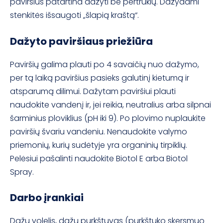
paviršius patartina dažyti be pertrūkių. Dažydami
stenkitės išsaugoti „šlapią kraštą“.
Dažyto paviršiaus priežiūra
Paviršių galima plauti po 4 savaičių nuo dažymo,
per tą laiką paviršius pasieks galutinį kietumą ir
atsparumą dilimui. Dažytam paviršiui plauti
naudokite vandenį ir, jei reikia, neutralius arba silpnai
šarminius ploviklius (pH iki 9). Po plovimo nuplaukite
paviršių švariu vandeniu. Nenaudokite valymo
priemonių, kurių sudėtyje yra organinių tirpiklių.
Pelėsiui pašalinti naudokite Biotol E arba Biotol
Spray.
Darbo įrankiai
Dažų volelis, dažų purkštuvas (purkštuko skersmuo