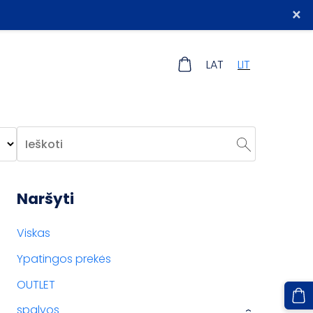
×
LAT
LIT
Naršyti
Viskas
Ypatingos prekės
OUTLET
spalvos
›