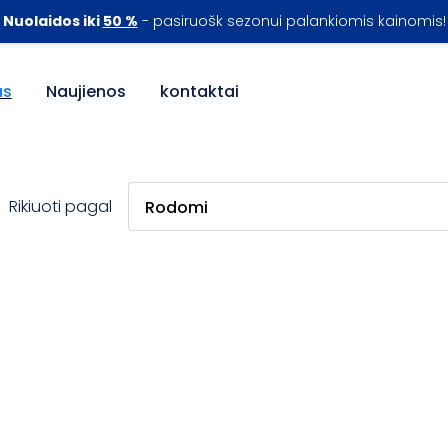
Nuolaidos iki
50 %
- pasiruošk sezonui palankiomis kainomis!
as
Naujienos
kontaktai
Rikiuoti pagal