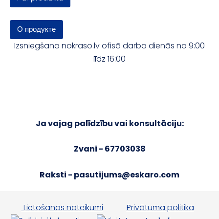
О продукте
Izsniegšana nokraso.lv ofisā darba dienās no 9:00
līdz 16:00
Ja vajag palīdzību vai konsultāciju:
Zvani - 67703038
Raksti -
pasutijums@eskaro.com
Lietošanas noteikumi
Privātuma politika