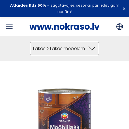
Atlaides līdz
50%
- sagatavojies sezonai par izdevīgām
×
cenām!
www.nokraso.lv
Lakas > Lakas mēbelēm