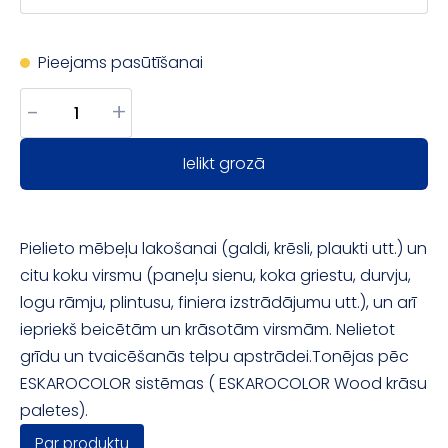
Pieejams pasūtīšanai
-
+
Ielikt grozā
Pielieto mēbeļu lakošanai (galdi, krēsli, plaukti utt.) un
citu koku virsmu (paneļu sienu, koka griestu, durvju,
logu rāmju, plintusu, finiera izstrādājumu utt.), un arī
iepriekš beicētām un krāsotām virsmām. Nelietot
grīdu un tvaicēšanās telpu apstrādei.Tonējas pēc
ESKAROCOLOR sistēmas ( ESKAROCOLOR Wood krāsu
paletes).
Par produktu