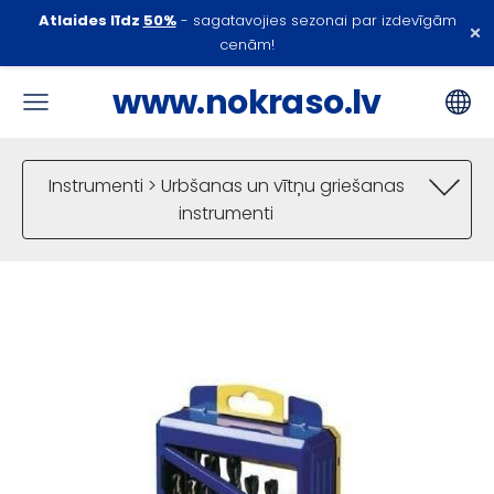
Atlaides līdz
50%
- sagatavojies sezonai par izdevīgām
×
cenām!
www.nokraso.lv
Instrumenti > Urbšanas un vītņu griešanas
instrumenti