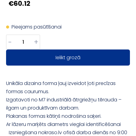
€60.12
Pieejams pasūtīšanai
-
+
Ielikt grozā
Unikāla dizaina forma ļauj izveidot ļoti precīzas
formas caurumus.
Izgatavoti no M7 industriālā ātrgriežņu tērauda –
ilgam un produktīvam darbam.
Plakanas formas kātiņš nodrošina saķeri.
Ar lāzeru marķēts diametrs vieglai identificēšanai
Izsniegšana nokraso.lv ofisā darba dienās no 9:00